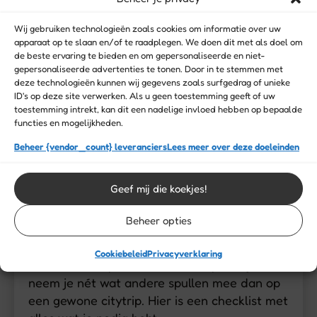
leeftijden dankzij de duidelijke indeling in
zones.
Wij gebruiken technologieën zoals cookies om informatie over uw
apparaat op te slaan en/of te raadplegen. We doen dit met als doel om
Een bezoek aan Aqualibi laat zich ook
de beste ervaring te bieden en om gepersonaliseerde en niet-
makkelijk combineren met een uitstap naar
gepersonaliseerde advertenties te tonen. Door in te stemmen met
deze technologieën kunnen wij gegevens zoals surfgedrag of unieke
Walibi of een verblijf in de regio.
ID's op deze site verwerken. Als u geen toestemming geeft of uw
toestemming intrekt, kan dit een nadelige invloed hebben op bepaalde
functies en mogelijkheden.
Koop je tickets eenvoudig online! 👇
Beheer {vendor_count} leveranciers
Lees meer over deze doeleinden
Geef mij die koekjes!
Wat neem je mee? Inpaklijst
Beheer opties
voor zwemvakanties
Cookiebeleid
Privacyverklaring
Naar vakantieparken met zwemparadijs
neem je nét wat andere spullen mee dan op
een gewone citytrip. Hier is een checklist met