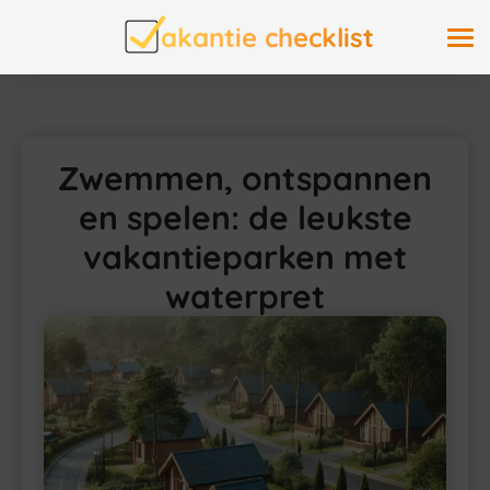
akantie checklist
Zwemmen, ontspannen
en spelen: de leukste
vakantieparken met
waterpret