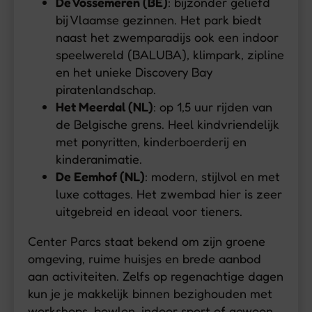
De Vossemeren (BE)
: bijzonder geliefd
bij Vlaamse gezinnen. Het park biedt
naast het zwemparadijs ook een indoor
speelwereld (BALUBA), klimpark, zipline
en het unieke Discovery Bay
piratenlandschap.
Het Meerdal (NL)
: op 1,5 uur rijden van
de Belgische grens. Heel kindvriendelijk
met ponyritten, kinderboerderij en
kinderanimatie.
De Eemhof (NL)
: modern, stijlvol en met
luxe cottages. Het zwembad hier is zeer
uitgebreid en ideaal voor tieners.
Center Parcs staat bekend om zijn groene
omgeving, ruime huisjes en brede aanbod
aan activiteiten. Zelfs op regenachtige dagen
kun je je makkelijk binnen bezighouden met
workshops, bowlen, indoor sport of gewoon