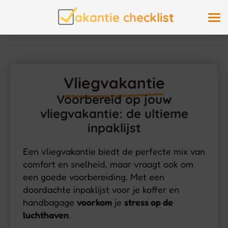
akantie checklist
Vliegvakantie
Voorbereid op jouw
vliegvakantie: de ultieme
inpaklijst
Een vliegvakantie biedt de perfecte mix van
comfort en snelheid, maar vraagt ook om
een goede voorbereiding. Met een
doordachte inpaklijst voor je koffer en
handbagage
voorkom
je
stress op de
luchthaven
.