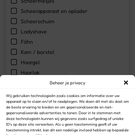
Scheermesjes
Scheerapparaat en oplader
Scheerschuim
Ladyshave
Föhn
Kam / borstel
Haargel
Haarlak
Haarelastiekjes
Beheer je privacy
Haarspelden
Wij gebruiken technologieën zoals cookies om informatie over uw
apparaat op te slaan en/of te raadplegen. We doen dit met als doel om
Make-up
de beste ervaring te bieden en om gepersonaliseerde en niet-
Nagellak
gepersonaliseerde advertenties te tonen. Door in te stemmen met
deze technologieën kunnen wij gegevens zoals surfgedrag of unieke
Nagellak remover
ID's op deze site verwerken. Als u geen toestemming geeft of uw
toestemming intrekt, kan dit een nadelige invloed hebben op bepaalde
Wattenschijfjes