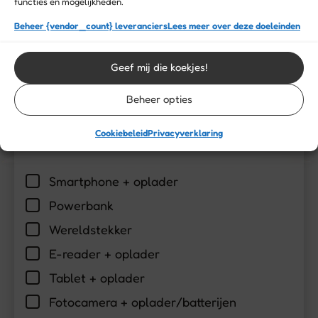
functies en mogelijkheden.
Wattenstaafjes
Beheer {vendor_count} leveranciers
Lees meer over deze doeleinden
Nagelschaartje
Geef mij die koekjes!
Nagelvijltje
Klein spiegeltje
Beheer opties
Entertainment
Cookiebeleid
Privacyverklaring
Smartphone + oplader
Powerbank
Wereldstekker
E-reader + oplader
Tablet + oplader
Fotocamera + oplader/batterijen