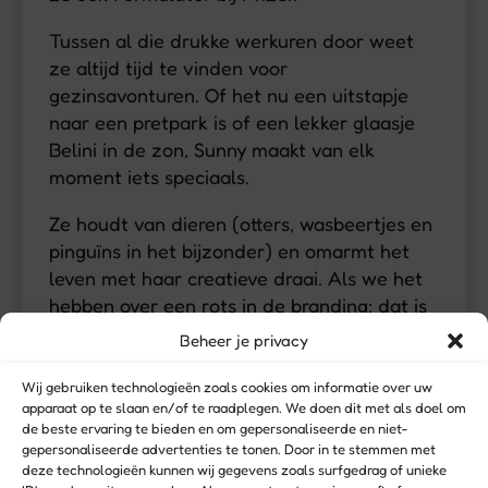
Tussen al die drukke werkuren door weet
ze altijd tijd te vinden voor
gezinsavonturen. Of het nu een uitstapje
naar een pretpark is of een lekker glaasje
Belini in de zon, Sunny maakt van elk
moment iets speciaals.
Ze houdt van dieren (otters, wasbeertjes en
pinguïns in het bijzonder) en omarmt het
leven met haar creatieve draai. Als we het
hebben over een rots in de branding: dat is
Sunny voor mij. Zonder haar steun had ik
Beheer je privacy
deze website niet kunnen maken.
Wij gebruiken technologieën zoals cookies om informatie over uw
apparaat op te slaan en/of te raadplegen. We doen dit met als doel om
de beste ervaring te bieden en om gepersonaliseerde en niet-
gepersonaliseerde advertenties te tonen. Door in te stemmen met
deze technologieën kunnen wij gegevens zoals surfgedrag of unieke