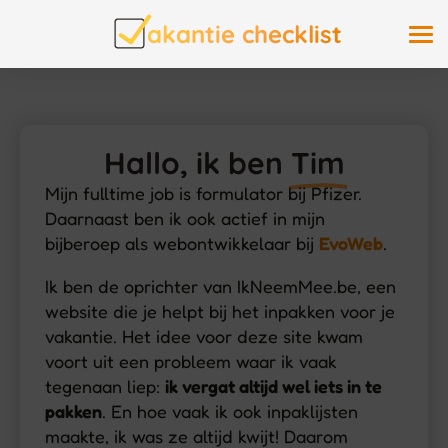
akantie checklist
Hallo, ik ben
Tim
Mijn fulltime job is formulator bij Pfizer.
Daarnaast ben ik ook actief in mijn
bijberoep als webontwikkelaar bij
EvoWeb
.
Ik ben de oprichter van IkNeemMee.be, een
website die je helpt bij het inpakken voor je
vakantie. Het idee voor deze site kwam
voort uit een probleem waar ik vaak
tegenaan liep:
ik vergat altijd wel iets in te
pakken
. En hoe vaak ik ook inpaklijsten
maakte, ik was ze altijd kwijt! Daarom