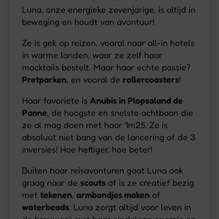
Luna, onze energieke zevenjarige, is altijd in
beweging en houdt van avontuur!
Ze is gek op reizen, vooral naar all-in hotels
in warme landen, waar ze zelf haar
mocktails bestelt. Maar haar echte passie?
Pretparken
, en vooral de
rollercoasters
!
Haar favoriete is
Anubis in Plopsaland de
Panne
, de hoogste en snelste achtbaan die
ze al mag doen met haar 1m25. Ze is
absoluut niet bang van de lancering of de 3
inversies! Hoe heftiger, hoe beter!
Buiten haar reisavonturen gaat Luna ook
graag naar de
scouts
of is ze creatief bezig
met
tekenen
,
armbandjes maken
of
waterbeads
. Luna zorgt altijd voor leven in
de brouwerij met haar eindeloze energie en